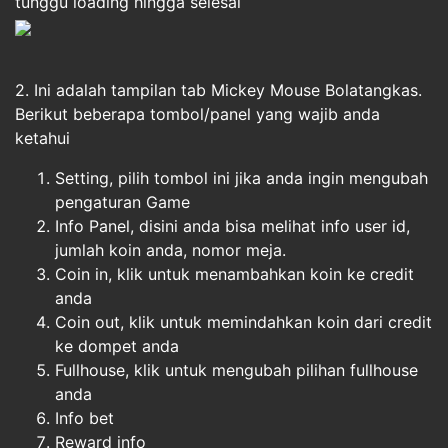
tunggu loading hingga selesai
2. Ini adalah tampilan tab Mickey Mouse Bolatangkas.
Berikut beberapa tombol/panel yang wajib anda
ketahui
Setting, pilih tombol ini jika anda ingin mengubah
pengaturan Game
Info Panel, disini anda bisa melihat info user id,
jumlah koin anda, nomor meja.
Coin in, klik untuk menambahkan koin ke credit
anda
Coin out, klik untuk memindahkan koin dari credit
ke dompet anda
Fullhouse, klik untuk mengubah pilihan fullhouse
anda
Info bet
Reward info