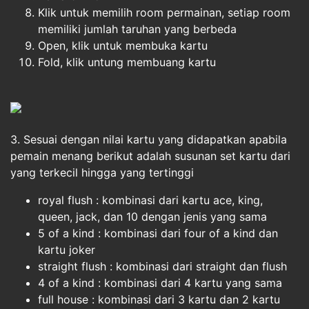
Klik untuk memilih room permainan, setiap room
memiliki jumlah taruhan yang berbeda
Open, klik untuk membuka kartu
Fold, klik untung membuang kartu
3. Sesuai dengan nilai kartu yang didapatkan apabila
pemain menang berikut adalah susunan set kartu dari
yang terkecil hingga yang tertinggi
royal flush : kombinasi dari kartu ace, king,
queen, jack, dan 10 dengan jenis yang sama
5 of a kind : kombinasi dari four of a kind dan
kartu joker
straight flush : kombinasi dari straight dan flush
4 of a kind : kombinasi dari 4 kartu yang sama
full house : kombinasi dari 3 kartu dan 2 kartu