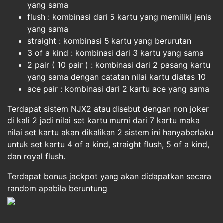
yang sama
flush : kombinasi dari 5 kartu yang memiliki jenis
yang sama
straight : kombinasi 5 kartu yang berurutan
3 of a kind : kombinasi dari 3 kartu yang sama
2 pair ( 10 pair ) : kombinasi dari 2 pasang kartu
yang sama dengan catatan nilai kartu diatas 10
ace pair : kombinasi dari 2 kartu ace yang sama
Terdapat sistem NJX2 atau disebut dengan non joker
di kali 2 jadi nilai set kartu murni dari 7 kartu maka
nilai set kartu akan dikalikan 2 sistem ini hanyaberlaku
untuk set kartu 4 of a kind, straight flush, 5 of a kind,
dan royal flush.
Terdapat bonus jackpot yang akan didapatkan secara
random apabila beruntung