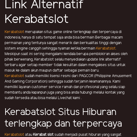
Link Alternatif
Kerabatslot
Kerabatslot
merupakan situs game online terlengkap dan terpercaya di
indonesia, hanya di satu tempat saja anda bisa bermain Berbagai macam
permainan yang tentunya sangat menarik dan berkualitas tinggi dengan
sistem engine canggih sehingga nyaman ketika bermain
Kerabatslot.
Meskipun saat ini sering mengalami kendala berupa pemblokiran akses oleh
pihak berwenang, Kerabatslot selalu menyediakan update link alternatif
terbaru agar setiap member tidak kesulitan dalam mengakses situs untuk
masuk ke dalam akun maupun daftar sebagai pemain baru.
Kerabatslot
sudah memiliki lisensi resmi dari PAGCOR (Philippine Amusement
And Gaming Corporation) sehingga sudah terjamin keamanannya. Kami
memiliki layanan customer service ramah dan profesional yang selalu siap
membantu anda kapanpun juga yang bisa anda hubungi melalui kontak yang
sudah tersedia atau bisa melalui Livechat kami .
Kerabatslot Situs Hiburan
terlengkap dan terpercaya
Kerabatslot
atau
Kerabat slot
sudah menjadi pusat hiburan yang sangat