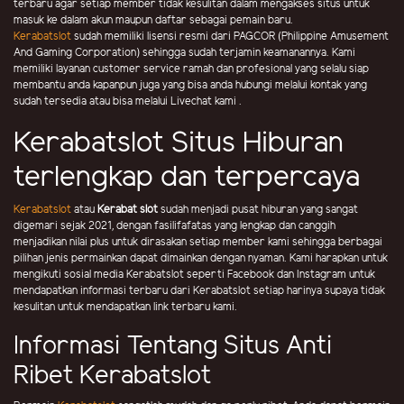
terbaru agar setiap member tidak kesulitan dalam mengakses situs untuk
masuk ke dalam akun maupun daftar sebagai pemain baru.
Kerabatslot
sudah memiliki lisensi resmi dari PAGCOR (Philippine Amusement
And Gaming Corporation) sehingga sudah terjamin keamanannya. Kami
memiliki layanan customer service ramah dan profesional yang selalu siap
membantu anda kapanpun juga yang bisa anda hubungi melalui kontak yang
sudah tersedia atau bisa melalui Livechat kami .
Kerabatslot Situs Hiburan
terlengkap dan terpercaya
Kerabatslot
atau
Kerabat slot
sudah menjadi pusat hiburan yang sangat
digemari sejak 2021, dengan fasilifafatas yang lengkap dan canggih
menjadikan nilai plus untuk dirasakan setiap member kami sehingga berbagai
pilihan jenis permainkan dapat dimainkan dengan nyaman. Kami harapkan untuk
mengikuti sosial media Kerabatslot seperti Facebook dan Instagram untuk
mendapatkan informasi terbaru dari Kerabatslot setiap harinya supaya tidak
kesulitan untuk mendapatkan link terbaru kami.
Informasi Tentang Situs Anti
Ribet Kerabatslot