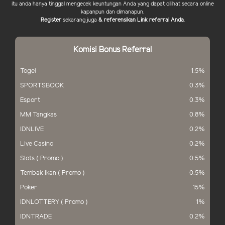
itu anda hanya tinggal mengecek keuntungan Anda yang dapat dilihat secara online
kapanpun dan dimanapun.
Register
sekarang juga
& referensikan Link referral Anda
.
Komisi Bonus Referral
Togel
1.5%
SPORTSBOOK
0.3%
Esport
0.3%
MM Tangkas
0.8%
IDNLIVE
0.2%
Live Casino
0.2%
Slots ( Promo )
0.5%
Tembak Ikan ( Promo )
0.5%
Poker
15%
IDNLOTTERY ( Promo )
1%
IDNTRADE
0.2%